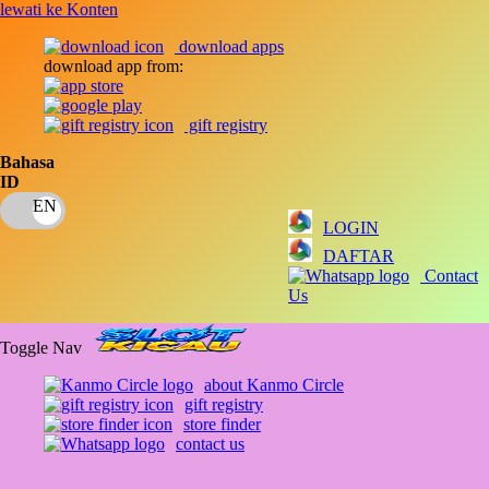
lewati ke Konten
download apps
download app from:
gift registry
Bahasa
ID
LOGIN
DAFTAR
Contact
Us
Toggle Nav
about Kanmo Circle
gift registry
store finder
contact us