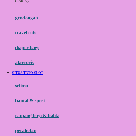
0-36 Kg
Fisher Price
Flipper
gendongan
Friends Of Sally
travel cots
G
diaper bags
Gb
Geko
aksesoris
Graco
SITUS TOTO SLOT
Gund
selimut
H
bantal & sprei
Habbie
Haenim
ranjang bayi & balita
Happy Horse
perabotan
Happy Tummy