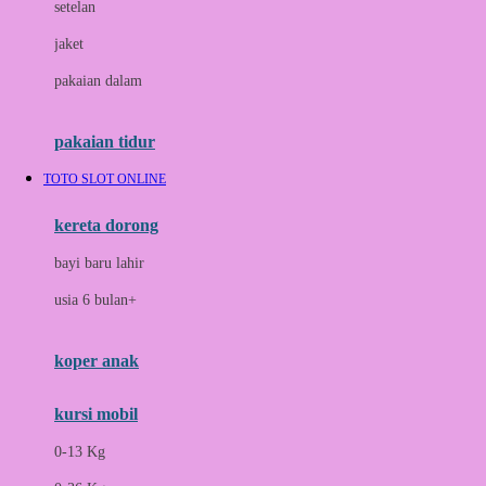
setelan
Docare
jaket
Doona
pakaian dalam
Down To Earth
Drew
pakaian tidur
Dr. Brown's
TOTO SLOT ONLINE
E
kereta dorong
ELC
bayi baru lahir
Ergobaby
usia 6 bulan+
Expert Care
koper anak
Ezyroller
kursi mobil
F
0-13 Kg
Felt So Sweet