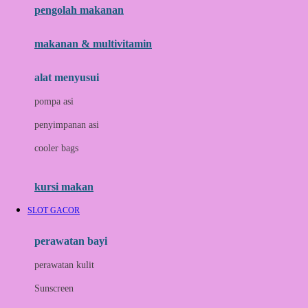
pengolah makanan
Joolz
Jujube
makanan & multivitamin
K
alat menyusui
Kiddycuts
pompa asi
Kumon
penyimpanan asi
L
cooler bags
Leapfrog
kursi makan
Leclerc
SLOT GACOR
Lee Vierra
Lillebaby
perawatan bayi
Little Bird Told Me
perawatan kulit
Little Miss Janis
Sunscreen
London Taxi