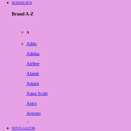
MAKMUR76
Brand A-Z
A
Addo
Adidas
Airfree
Alamii
Amara
Aqua Scale
Asics
Aveeno
Awan
SITUS GACOR