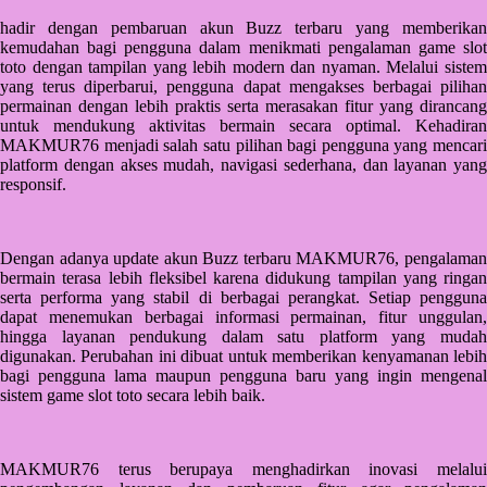
hadir dengan pembaruan akun Buzz terbaru yang memberikan
Starbooks
kemudahan bagi pengguna dalam menikmati pengalaman game slot
Stick-O
toto dengan tampilan yang lebih modern dan nyaman. Melalui sistem
yang terus diperbarui, pengguna dapat mengakses berbagai pilihan
Stokke
permainan dengan lebih praktis serta merasakan fitur yang dirancang
untuk mendukung aktivitas bermain secara optimal. Kehadiran
Sudocrem
MAKMUR76 menjadi salah satu pilihan bagi pengguna yang mencari
platform dengan akses mudah, navigasi sederhana, dan layanan yang
Sumimo
responsif.
Sunnylife
Sun-Staches
Dengan adanya update akun Buzz terbaru MAKMUR76, pengalaman
bermain terasa lebih fleksibel karena didukung tampilan yang ringan
Swimava
serta performa yang stabil di berbagai perangkat. Setiap pengguna
dapat menemukan berbagai informasi permainan, fitur unggulan,
T
hingga layanan pendukung dalam satu platform yang mudah
digunakan. Perubahan ini dibuat untuk memberikan kenyamanan lebih
bagi pengguna lama maupun pengguna baru yang ingin mengenal
Tommee Tippee
sistem game slot toto secara lebih baik.
Trunki
Tutti Bambini
MAKMUR76 terus berupaya menghadirkan inovasi melalui
Twistshake