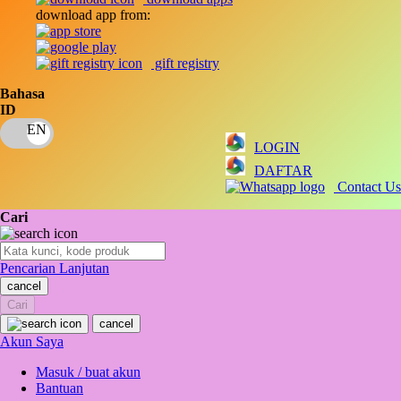
download app from:
Oh Ma Grain
Okiedog
gift registry
P
Bahasa
ID
Peachy
LOGIN
Phil & Ted's
DAFTAR
Philips Avent
Contact Us
Pigeon
Cari
Playgro
Pencarian Lanjutan
Poled Global
cancel
Cari
Ponycycle
cancel
Puma
Akun Saya
Pureats
Masuk / buat akun
Bantuan