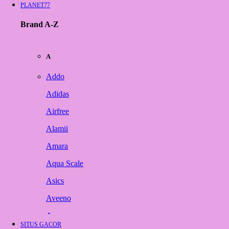
PLANET77
Brand A-Z
A
Addo
Adidas
Airfree
Alamii
Amara
Aqua Scale
Asics
Aveeno
Awan
SITUS GACOR