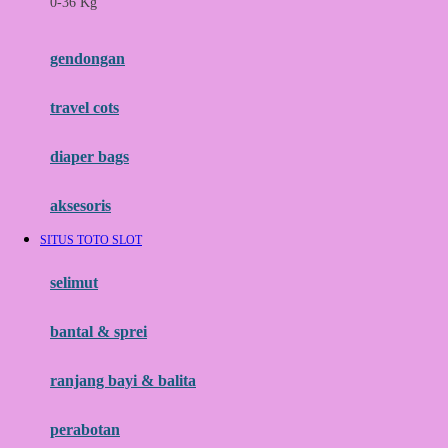
0-36 Kg
Fisher Price
Flipper
gendongan
Friends Of Sally
travel cots
G
diaper bags
Gb
Geko
aksesoris
Graco
SITUS TOTO SLOT
Gund
selimut
H
bantal & sprei
Habbie
Haenim
ranjang bayi & balita
Happy Horse
perabotan
Happy Tummy