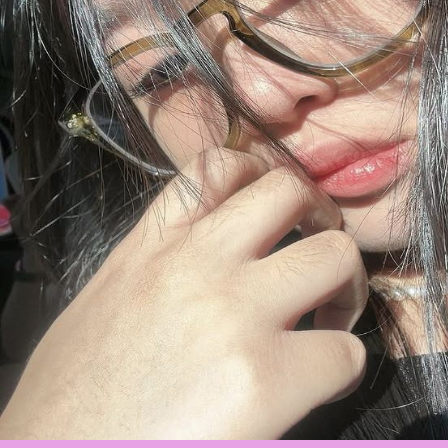
Xootz
Y
Yamatoya
Z
Zaxy
Zoggs
0-9
4Moms
59S