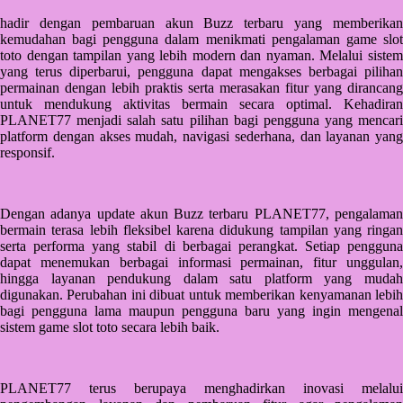
hadir dengan pembaruan akun Buzz terbaru yang memberikan
Starbooks
kemudahan bagi pengguna dalam menikmati pengalaman game slot
Stick-O
toto dengan tampilan yang lebih modern dan nyaman. Melalui sistem
yang terus diperbarui, pengguna dapat mengakses berbagai pilihan
Stokke
permainan dengan lebih praktis serta merasakan fitur yang dirancang
untuk mendukung aktivitas bermain secara optimal. Kehadiran
Sudocrem
PLANET77 menjadi salah satu pilihan bagi pengguna yang mencari
platform dengan akses mudah, navigasi sederhana, dan layanan yang
Sumimo
responsif.
Sunnylife
Sun-Staches
Dengan adanya update akun Buzz terbaru PLANET77, pengalaman
bermain terasa lebih fleksibel karena didukung tampilan yang ringan
Swimava
serta performa yang stabil di berbagai perangkat. Setiap pengguna
dapat menemukan berbagai informasi permainan, fitur unggulan,
T
hingga layanan pendukung dalam satu platform yang mudah
digunakan. Perubahan ini dibuat untuk memberikan kenyamanan lebih
bagi pengguna lama maupun pengguna baru yang ingin mengenal
Tommee Tippee
sistem game slot toto secara lebih baik.
Trunki
Tutti Bambini
PLANET77 terus berupaya menghadirkan inovasi melalui
Twistshake