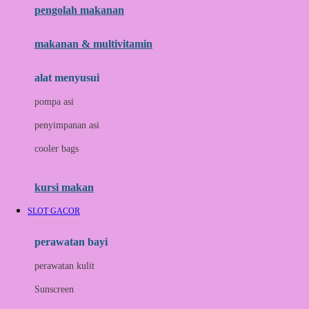
pengolah makanan
Joolz
Jujube
makanan & multivitamin
K
alat menyusui
Kiddycuts
pompa asi
Kumon
penyimpanan asi
L
cooler bags
Leapfrog
kursi makan
Leclerc
SLOT GACOR
Lee Vierra
Lillebaby
perawatan bayi
Little Bird Told Me
perawatan kulit
Little Miss Janis
Sunscreen
London Taxi